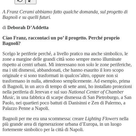
A Franz Cerami abbiamo fatto qualche domanda, sul progetto di
Bagnoli e su quelli futuri.
di
Deborah D’Addetta
Ciao Franz, raccontaci un po’ il progetto. Perché proprio
Bagnoli?
Scelgo le periferie perché, a livello pratico ma anche simbolico, le
zone a margine delle grandi città sono sempre meno illuminate
rispetto ai centri urbani. Mi interessano non solo le zone periferiche,
ma i siti dismessi, abbandonati, che hanno esaurito il loro scopo
originale e si sono trasformati in qualcos’altro, oppure non si
trasformano in nulla, attendono semplicemente. Ad esempio, prima
di Bagnoli, in un arco di tempo di sette anni, ho installato proiezioni
nella periferia di Jerevan e sul suo
National Center of Chamber
Music
, in una fabbrica di scarpe dismessa di San Pietroburgo, a San
Paolo, nei quartieri poco battuti di Danisinni e Zen di Palermo, a
Palazzo Penne a Napoli.
Bagnoli per me era una scommessa: creare
Lighting Flowers
nella
più grande area di rigenerazione urbana d’Europa, in un luogo
fortemente simbolico per la città di Napoli.