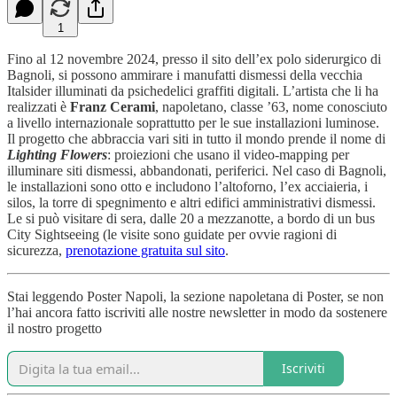
1
Fino al 12 novembre 2024, presso il sito dell’ex polo siderurgico di
Bagnoli, si possono ammirare i manufatti dismessi della vecchia
Italsider illuminati da psichedelici graffiti digitali. L’artista che li ha
realizzati è
Franz Cerami
, napoletano, classe ’63, nome conosciuto
a livello internazionale soprattutto per le sue installazioni luminose.
Il progetto che abbraccia vari siti in tutto il mondo prende il nome di
Lighting Flowers
: proiezioni che usano il video-mapping per
illuminare siti dismessi, abbandonati, periferici. Nel caso di Bagnoli,
le installazioni sono otto e includono l’altoforno, l’ex acciaieria, i
silos, la torre di spegnimento e altri edifici amministrativi dismessi.
Le si può visitare di sera, dalle 20 a mezzanotte, a bordo di un bus
City Sightseeing (le visite sono guidate per ovvie ragioni di
sicurezza,
prenotazione gratuita sul sito
.
Stai leggendo Poster Napoli, la sezione napoletana di Poster, se non
l’hai ancora fatto iscriviti alle nostre newsletter in modo da sostenere
il nostro progetto
Iscriviti