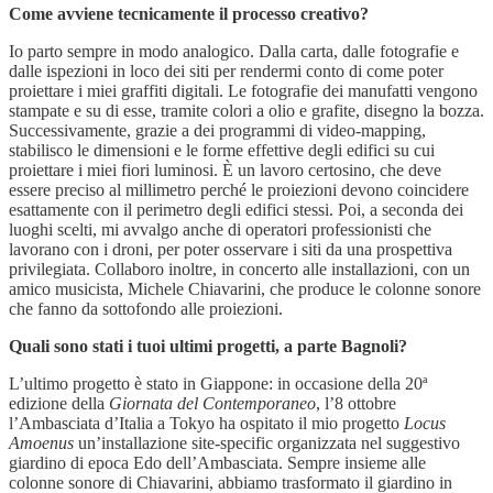
Come avviene tecnicamente il processo creativo?
Io parto sempre in modo analogico. Dalla carta, dalle fotografie e
dalle ispezioni in loco dei siti per rendermi conto di come poter
proiettare i miei graffiti digitali. Le fotografie dei manufatti vengono
stampate e su di esse, tramite colori a olio e grafite, disegno la bozza.
Successivamente, grazie a dei programmi di video-mapping,
stabilisco le dimensioni e le forme effettive degli edifici su cui
proiettare i miei fiori luminosi. È un lavoro certosino, che deve
essere preciso al millimetro perché le proiezioni devono coincidere
esattamente con il perimetro degli edifici stessi. Poi, a seconda dei
luoghi scelti, mi avvalgo anche di operatori professionisti che
lavorano con i droni, per poter osservare i siti da una prospettiva
privilegiata. Collaboro inoltre, in concerto alle installazioni, con un
amico musicista, Michele Chiavarini, che produce le colonne sonore
che fanno da sottofondo alle proiezioni.
Quali sono stati i tuoi ultimi progetti, a parte Bagnoli?
L’ultimo progetto è stato in Giappone: in occasione della 20ª
edizione della
Giornata del Contemporaneo
, l’8 ottobre
l’Ambasciata d’Italia a Tokyo ha ospitato il mio progetto
Locus
Amoenus
un’installazione site-specific organizzata nel suggestivo
giardino di epoca Edo dell’Ambasciata. Sempre insieme alle
colonne sonore di Chiavarini, abbiamo trasformato il giardino in