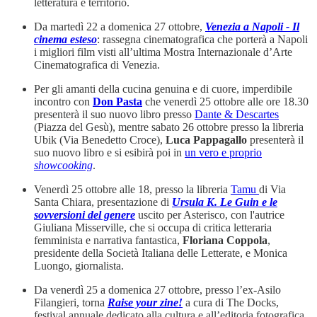
letteratura e territorio.
Da martedì 22 a domenica 27 ottobre,
Venezia a Napoli - Il
cinema esteso
: rassegna cinematografica che porterà a Napoli
i migliori film visti all’ultima Mostra Internazionale d’Arte
Cinematografica di Venezia.
Per gli amanti della cucina genuina e di cuore, imperdibile
incontro con
Don Pasta
che venerdì 25 ottobre alle ore 18.30
presenterà il suo nuovo libro presso
Dante & Descartes
(Piazza del Gesù), mentre sabato 26 ottobre presso la libreria
Ubik (Via Benedetto Croce),
Luca Pappagallo
presenterà il
suo nuovo libro e si esibirà poi in
un vero e proprio
showcooking
.
Venerdì 25 ottobre alle 18, presso la libreria
Tamu
di Via
Santa Chiara, presentazione di
Ursula K. Le Guin e le
sovversioni del genere
uscito per Asterisco, con l'autrice
Giuliana Misserville, che si occupa di critica letteraria
femminista e narrativa fantastica,
Floriana Coppola
,
presidente della Società Italiana delle Letterate, e Monica
Luongo, giornalista.
Da venerdì 25 a domenica 27 ottobre, presso l’ex-Asilo
Filangieri, torna
Raise your zine!
a cura di The Docks,
festival annuale dedicato alla cultura e all’editoria fotografica