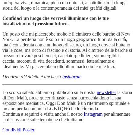
un’opera viva, dinamica, piena di contrasti, a sottolineare la lunga
storia del luogo e la contemporaneità dei miei graffiti digitali.
Confidaci un luogo che vorresti illuminare con le tue
installazioni nel prossimo futuro.
Un posto che mi piacerebbe molto è il cimitero delle barche di New
York. La periferia non è solo un luogo geografico fuori dalla città,
ma è considerata come un luogo di scarto, un luogo dove si buttano
via le cose, ma ricco di fascino e di storia. Al cimitero delle barche si
possono trovare pescherecci, cacciatorpedinieri, sommergibili
caccia, racconti di vita decadenti, sommersi, letteralmente e
idealmente. Mi piacerebbe molto illuminarli con le mie luci.
Deborah d’Addetta è anche su
Instagram
Lo scorso sabato abbiamo pubblicato sulla nostra
newsletter
la storia
di Don Malù, prete queer rimasto senza parrocchia dopo la sua
esposizione mediatica. Oggi Don Malù è un riferimento spirituale e
umano per la comunità LGBTQI+ che lo circonda.
Continua a seguirci e visita anche il nostro
Instagram
per alimentare
la discussione sulle tematiche che trattiamo
Condividi Poster