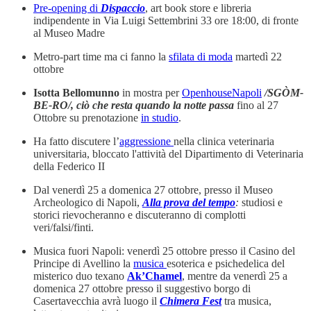
Pre-opening di
Dispaccio
, art book store e libreria
indipendente in Via Luigi Settembrini 33 ore 18:00, di fronte
al Museo Madre
Metro-part time ma ci fanno la
sfilata di moda
martedì 22
ottobre
Isotta Bellomunno
in mostra per
OpenhouseNapoli
/SGÒM-
BE-RO/, ciò che resta quando la notte passa
fino al 27
Ottobre su prenotazione
in studio
.
Ha fatto discutere l’
aggressione
nella clinica veterinaria
universitaria, bloccato l'attività del Dipartimento di Veterinaria
della Federico II
Dal venerdì 25 a domenica 27 ottobre, presso il Museo
Archeologico di Napoli,
Alla prova del tempo
:
studiosi e
storici rievocheranno e discuteranno di complotti
veri/falsi/finti.
Musica fuori Napoli: venerdì 25 ottobre presso il Casino del
Principe di Avellino la
musica
esoterica e psichedelica del
misterico duo texano
Ak’Chamel
, mentre da venerdì 25 a
domenica 27 ottobre presso il suggestivo borgo di
Casertavecchia avrà luogo il
Chimera Fest
tra musica,