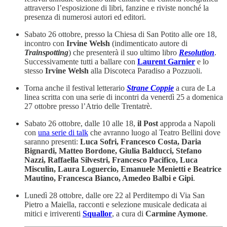
attraverso l’esposizione di libri, fanzine e riviste nonché la
presenza di numerosi autori ed editori.
Sabato 26 ottobre, presso la Chiesa di San Potito alle ore 18,
incontro con
Irvine Welsh
(indimenticato autore di
Trainspotting
) che presenterà il suo ultimo libro
Resolution
.
Successivamente tutti a ballare con
Laurent Garnier
e lo
stesso
Irvine Welsh
alla Discoteca Paradiso a Pozzuoli.
Torna anche il festival letterario
Strane Coppie
a cura de La
linea scritta con una serie di incontri da venerdì 25 a domenica
27 ottobre presso l’Atrio delle Trentatrè.
Sabato 26 ottobre, dalle 10 alle 18,
il Post
approda a Napoli
con
una serie di talk
che avranno luogo al Teatro Bellini dove
saranno presenti:
Luca Sofri, Francesco Costa, Daria
Bignardi, Matteo Bordone, Giulia Balducci, Stefano
Nazzi, Raffaella Silvestri, Francesco Pacifico, Luca
Misculin, Laura Loguercio, Emanuele Menietti e Beatrice
Mautino, Francesca Bianco, Amedeo Balbi e Gipi
.
Lunedì 28 ottobre, dalle ore 22 al Perditempo di Via San
Pietro a Maiella, racconti e selezione musicale dedicata ai
mitici e irriverenti
Squallor
, a cura di
Carmine Aymone
.